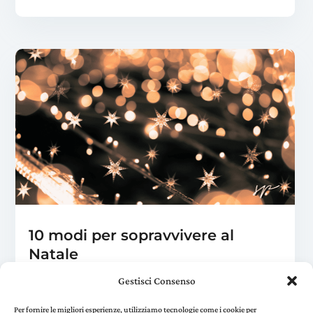
10 modi per sopravvivere al
Natale
Nov 25, 2024
|
Benessere
Gestisci Consenso
Il mondo si divide in due: quelli che adorano il
Natale, fanno l'albero alla fine di agosto e
Per fornire le migliori esperienze, utilizziamo tecnologie come i cookie per