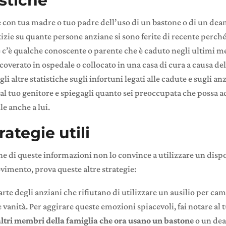
istiche
e con tua madre o tuo padre dell’uso di un bastone o di un de
izie su quante persone anziane si sono ferite di recente perch
 c’è qualche conoscente o parente che è caduto negli ultimi me
coverato in ospedale o collocato in una casa di cura a causa dell
li altre statistiche sugli infortuni legati alle cadute e sugli an
i al tuo genitore e spiegagli quanto sei preoccupata che possa 
le anche a lui.
rategie utili
ne di queste informazioni non lo convince a utilizzare un dispo
vimento, prova queste altre strategie:
rte degli anziani che rifiutano di utilizzare un ausilio per c
e vanità. Per aggirare queste emozioni spiacevoli, fai notare al
altri membri della famiglia che ora usano un bastone
o un dea