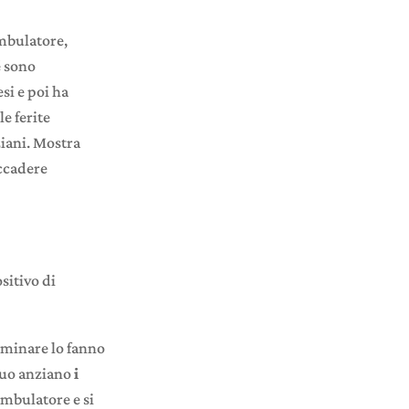
ambulatore,
é sono
si e poi ha
e ferite
ziani. Mostra
accadere
sitivo di
amminare lo fanno
 tuo anziano
i
mbulatore e si