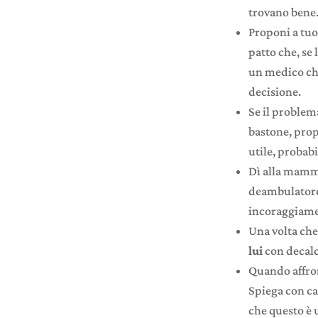
trovano bene
Proponi a tuo
patto che, se 
un medico che
decisione.
Se il problem
bastone, prop
utile, probab
Dì alla mamm
deambulatore 
incoraggiame
Una volta che
lui
con decalc
Quando affron
Spiega con ca
che questo è 