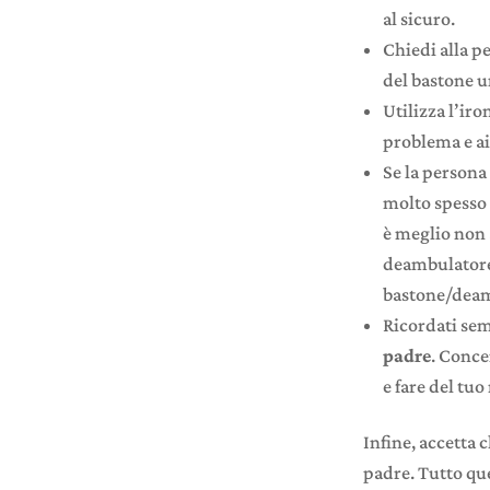
al sicuro.
Chiedi alla p
del bastone u
Utilizza l’iro
problema e ai
Se la person
molto spesso 
è meglio non 
deambulatore 
bastone/deamb
Ricordati se
padre
. Conce
e fare del tuo
Infine, accetta 
padre. Tutto que