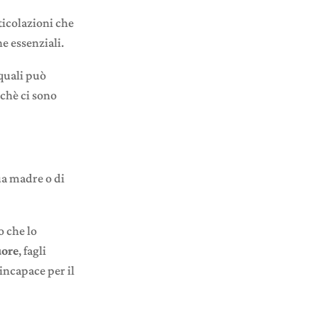
rticolazioni che
e essenziali.
quali può
rchè ci sono
tua madre o di
 che lo
uore
, fagli
incapace per il