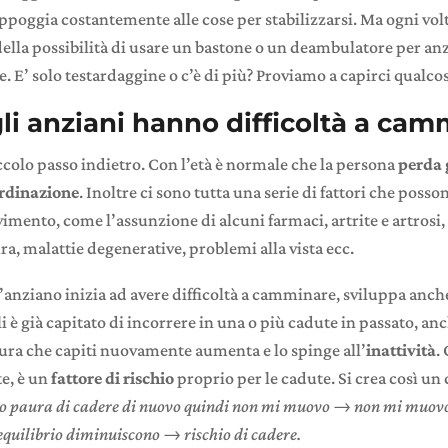
 appoggia costantemente alle cose per stabilizzarsi. Ma ogni vol
della possibilità di usare un bastone o un deambulatore per anzi
 E’ solo testardaggine o c’è di più? Proviamo a capirci qualco
li anziani hanno difficoltà a ca
colo passo indietro. Con l’età è normale che la persona
perda
ordinazione
. Inoltre ci sono tutta una serie di fattori che poss
vimento, come l’assunzione di alcuni farmaci, artrite e artros
a, malattie degenerative, problemi alla vista ecc.
anziano inizia ad avere difficoltà a camminare, sviluppa anch
gli è già capitato di incorrere in una o più cadute in passato, anc
aura che capiti nuovamente aumenta e lo spinge all’
inattività
.
e, è un
fattore di rischio
proprio per le cadute. Si crea così un 
o paura di cadere di nuovo quindi non mi muovo → non mi muovo
equilibrio diminuiscono → rischio di cadere.