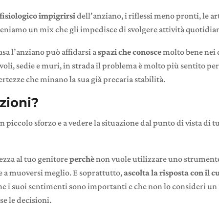
fisiologico impigrirsi
dell’anziano, i riflessi meno pronti, le a
eniamo un mix che gli impedisce di svolgere attività quotidian
asa l’anziano può affidarsi a
spazi che conosce
molto bene nei 
voli, sedie e muri, in strada il problema è molto più sentito pe
ertezze che minano la sua già precaria stabilità.
zioni?
un piccolo sforzo e a vedere la situazione dal punto di vista di 
ezza al tuo genitore
perchè
non vuole utilizzare uno strumento
e a muoversi meglio. E soprattutto,
ascolta la risposta con il c
 i suoi sentimenti sono importanti e che non lo consideri un 
e le decisioni.