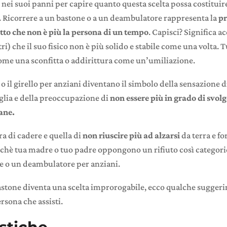
 nei suoi panni per capire quanto questa scelta possa costituir
 Ricorrere a un bastone o a un deambulatore rappresenta la
pr
atto che non è più la persona di un tempo
. Capisci? Significa ac
tri) che il suo fisico non è più solido e stabile come una volta.
come una sconfitta o addirittura come un’umiliazione.
e o il girello per anziani diventano il simbolo della sensazione 
glia e della preoccupazione di
non essere più in grado di svolg
ane.
a di cadere e quella di
non riuscire più ad alzarsi
da terra e for
rchè tua madre o tuo padre oppongono un rifiuto così categoric
e o un deambulatore per anziani.
 bastone diventa una scelta improrogabile, ecco qualche sugger
rsona che assisti.