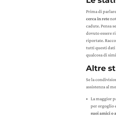
Le stat
Prima di parlar
cerca in rete
not
cadute. Pensa se
dovuto essere ri
riportate. Raccog
tutti questi dat
qualcosa di simi
Altre st
Se la condivisio
assistenza al mo
La maggior pa
per orgoglio 
suoi amici o 