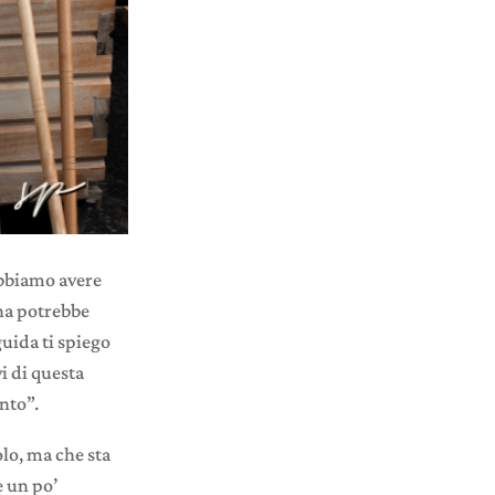
obbiamo avere
una potrebbe
guida ti spiego
i di questa
ento”.
olo, ma che sta
e un po’