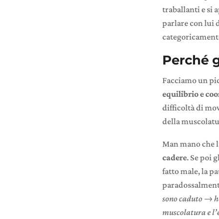
traballanti e si
parlare con lui 
categoricamente.
Perché g
Facciamo un pic
equilibrio e co
difficoltà di mo
della muscolatur
Man mano che l’
cadere
. Se poi 
fatto male, la p
paradossalment
sono caduto → h
muscolatura e l’