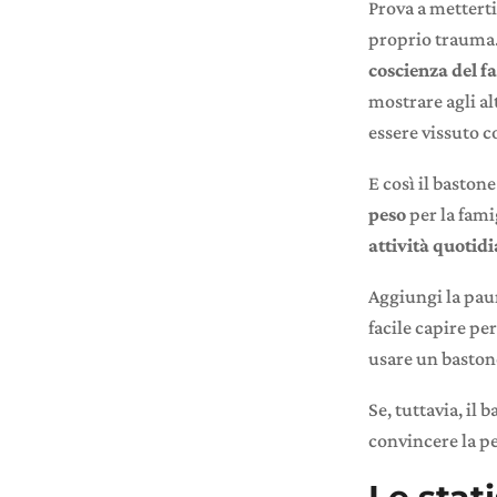
Prova a metterti
proprio trauma.
coscienza del f
mostrare agli al
essere vissuto 
E così il baston
peso
per la fami
attività quotidi
Aggiungi la paur
facile capire pe
usare un baston
Se, tuttavia, il
convincere la pe