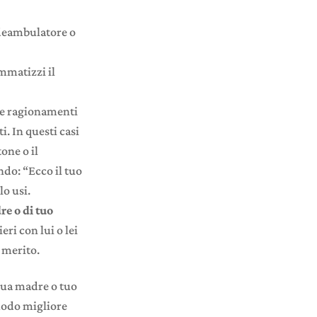
 deambulatore o
mmatizzi il
i e ragionamenti
. In questi casi
one o il
ndo: “Ecco il tuo
o usi.
re o di tuo
ri con lui o lei
 merito.
ua madre o tuo
 modo migliore