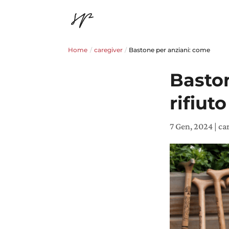
Home
/
caregiver
/
Bastone per anziani: come
Baston
rifiuto
7 Gen, 2024
|
ca