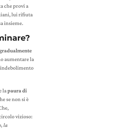
ta che provi a
ani, lui rifiuta
sa insieme.
mminare?
 gradualmente
ono aumentare la
i, indebolimento
e la
paura di
he se non si è
 Che,
circolo vizioso:
, la