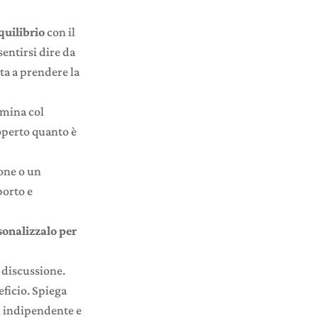
equilibrio
con il
sentirsi dire da
ta a prendere la
mmina col
coperto quanto è
tone o un
porto e
sonalizzalo per
a discussione.
ficio. Spiega
i indipendente e