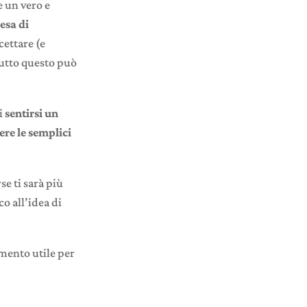
e un vero e
esa di
cettare (e
 Tutto questo può
di
sentirsi un
ere le semplici
se ti sarà più
o all’idea di
imento utile per