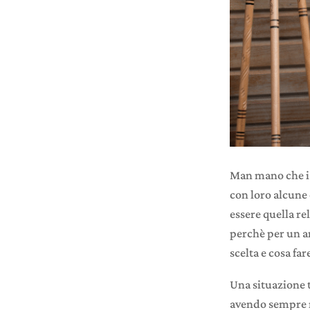
Man mano che i 
con loro alcune 
essere quella rel
perchè per un an
scelta e cosa fa
Una situazione t
avendo sempre ma