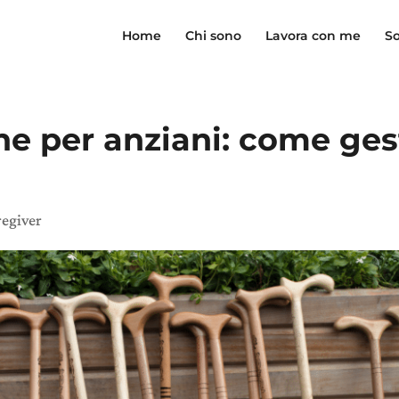
Home
Chi sono
Lavora con me
So
e per anziani: come gest
regiver