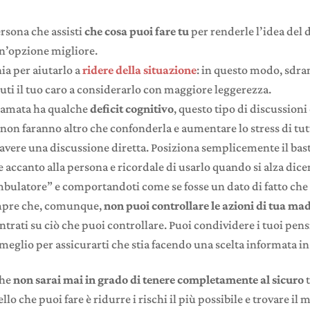
ersona che assisti
che cosa puoi fare tu
per renderle l’idea del
n’opzione migliore.
nia per aiutarlo a
ridere della situazione
: in questo modo, sdra
uti il tuo caro a considerarlo con maggiore leggerezza.
a amata ha qualche
deficit cognitivo
, questo tipo di discussion
non faranno altro che confonderla e aumentare lo stress di tutti
avere una discussione diretta. Posiziona semplicemente il bast
accanto alla persona e ricordale di usarlo quando si alza dice
ulatore” e comportandoti come se fosse un dato di fatto che l
mpre che, comunque,
non puoi controllare le azioni di tua mad
ntrati su ciò che puoi controllare. Puoi condividere i tuoi pensie
 meglio per assicurarti che stia facendo una scelta informata in
che
non sarai mai in grado di tenere completamente al sicuro
t
llo che puoi fare è ridurre i rischi il più possibile e trovare il