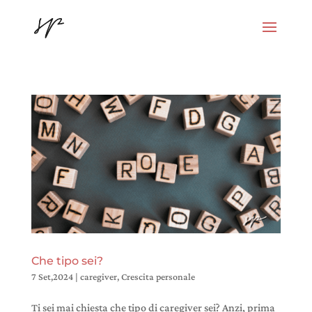
Che tipo sei?
7 Set,2024
|
caregiver
,
Crescita personale
Ti sei mai chiesta che tipo di caregiver sei? Anzi, prima