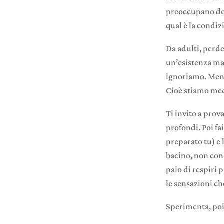
preoccupano dei 
qual è la condiz
Da adulti, perd
un’esistenza m
ignoriamo. Ment
Cioè stiamo me
Ti invito a prova
profondi. Poi fa
preparato tu) e 
bacino, non con 
paio di respiri 
le sensazioni ch
Sperimenta, poi