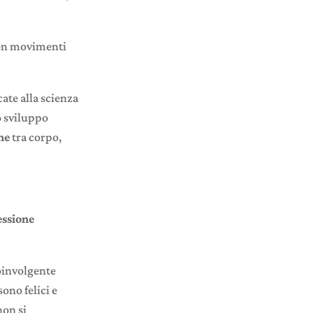
 con movimenti
ate alla scienza
o sviluppo
ne
tra corpo,
ssione
oinvolgente
ono felici e
non si