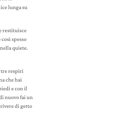
dice lunga su
 restituisce
 così spesso
nella quiete.
 tre respiri
na che hai
iedi e con il
di nuovo fai un
rivere di getto