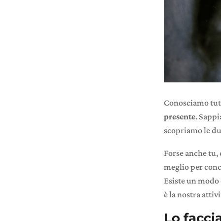
Conosciamo tutt
presente
. Sappi
scopriamo le du
Forse anche tu, 
meglio per conc
Esiste un modo d
è la nostra atti
Lo facci