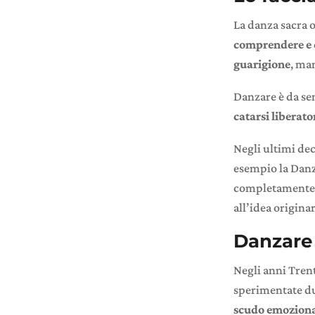
La danza sacra 
comprendere e 
guarigione
, ma
Danzare è da se
catarsi liberato
Negli ultimi de
esempio la Danza
completamente sg
all’idea origina
Danzare 
Negli anni Trent
sperimentate du
scudo emozion