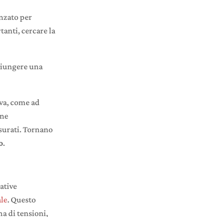
nzato per
anti, cercare la
giungere una
iva, come ad
ine
isurati. Tornano
o
.
ative
ale
. Questo
a di tensioni,