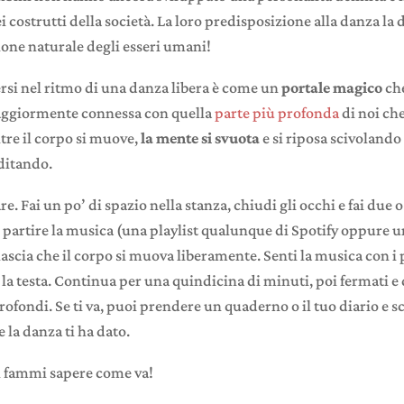
costrutti della società. La loro predisposizione alla danza la 
ione naturale degli esseri umani!
ersi nel ritmo di una danza libera è come un
portale magico
che
aggiormente connessa con quella
parte più profonda
di noi che
re il corpo si muove,
la mente si svuota
e si riposa scivolando 
ditando.
re. Fai un po’ di spazio nella stanza, chiudi gli occhi e fai due o
i partire la musica (una playlist qualunque di Spotify oppure u
lascia che il corpo si muova liberamente. Senti la musica con i p
la testa. Continua per una quindicina di minuti, poi fermati e 
profondi. Se ti va, puoi prendere un quaderno o il tuo diario e sc
e la danza ti ha dato.
 fammi sapere come va!