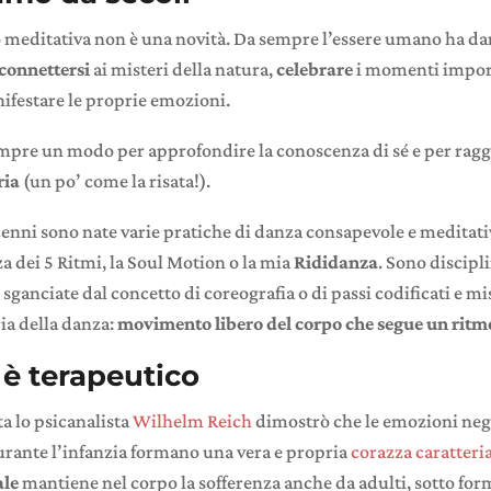
o meditativa non è una novità. Da sempre l’essere umano ha da
connettersi
ai misteri della natura,
celebrare
i momenti import
nifestare le proprie emozioni.
mpre un modo per approfondire la conoscenza di sé e per rag
ria
(un po’ come la risata!).
cenni sono nate varie pratiche di danza consapevole e meditat
 dei 5 Ritmi, la Soul Motion o la mia
Rididanza
. Sono discipl
anciate dal concetto di coreografia o di passi codificati e m
ria della danza:
movimento libero del corpo che segue un ritm
è terapeutico
a lo psicanalista
Wilhelm Reich
dimostrò che le emozioni neg
rante l’infanzia formano una vera e propria
corazza caratteri
ale
mantiene nel corpo la sofferenza anche da adulti, sotto form