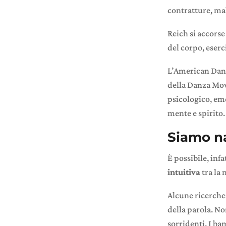
contratture, mal
Reich si accorse
del corpo, eserc
L’American Danc
della Danza Mov
psicologico, emo
mente e spirito.
Siamo na
È possibile, infa
intuitiva
tra la 
Alcune ricerche
della parola. No
sorridenti. I b