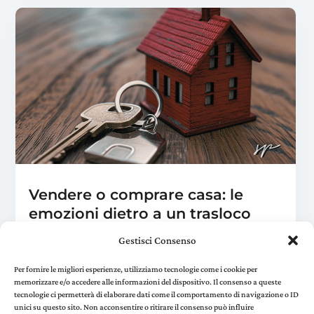
Vendere o comprare casa: le
emozioni dietro a un trasloco
Ott 27, 2025
|
Benessere
,
Crescita personale
Gestisci Consenso
Parliamoci chiaro: comprare o vendere casa non è
solo una questione di metri quadri, mutui e rogiti
Per fornire le migliori esperienze, utilizziamo tecnologie come i cookie per
memorizzare e/o accedere alle informazioni del dispositivo. Il consenso a queste
notarili. È una delle esperienze emotivamente più
tecnologie ci permetterà di elaborare dati come il comportamento di navigazione o ID
intense che possiamo attraversare nella vita....
unici su questo sito. Non acconsentire o ritirare il consenso può influire