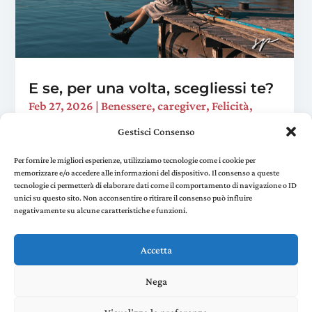
E se, per una volta, scegliessi te?
Feb 27, 2026
|
Benessere
,
caregiver
,
Felicità
,
Viaggi trasformativi
Gestisci Consenso
È domenica sera. Hai preparato la cena, sistemato
la casa, risposto a quella mail che "ci voleva un
Per fornire le migliori esperienze, utilizziamo tecnologie come i cookie per
memorizzare e/o accedere alle informazioni del dispositivo. Il consenso a queste
attimo". Ti siedi sul divano e realizzi che non hai
tecnologie ci permetterà di elaborare dati come il comportamento di navigazione o ID
fatto una sola cosa per te in tutto il...
unici su questo sito. Non acconsentire o ritirare il consenso può influire
negativamente su alcune caratteristiche e funzioni.
« Older Entries
Accetta
Nega
Stefania Panelli © 2022 - P. IVA 02385410507 |
Privacy
and Cookie Policy
created by Environments di