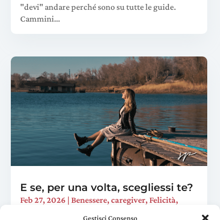
"devi" andare perché sono su tutte le guide.
Cammini...
E se, per una volta, scegliessi te?
Feb 27, 2026
|
Benessere
,
caregiver
,
Felicità
,
Viaggi trasformativi
Gestisci Consenso