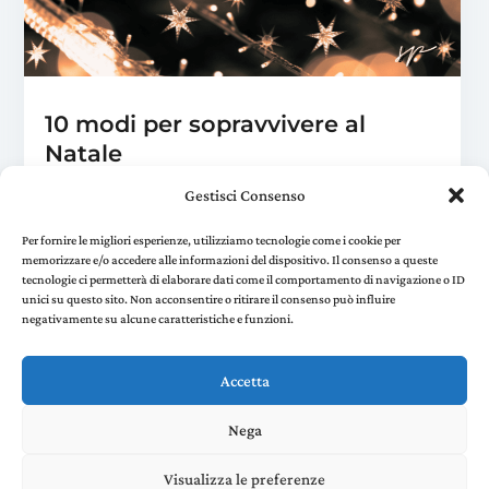
10 modi per sopravvivere al
Natale
Nov 25, 2024
|
Benessere
Gestisci Consenso
Il mondo si divide in due: quelli che adorano il
Natale, fanno l'albero alla fine di agosto e
Per fornire le migliori esperienze, utilizziamo tecnologie come i cookie per
memorizzare e/o accedere alle informazioni del dispositivo. Il consenso a queste
volteggiano tintinnando fino al 25 dicembre e gli
tecnologie ci permetterà di elaborare dati come il comportamento di navigazione o ID
altri. Stare insieme ad amici e parenti con...
unici su questo sito. Non acconsentire o ritirare il consenso può influire
negativamente su alcune caratteristiche e funzioni.
« Older Entries
Next Entries »
Accetta
Nega
Stefania Panelli © 2022 - P. IVA 02385410507 |
Privacy
and Cookie Policy
created by Environments di
Visualizza le preferenze