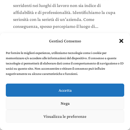
sorridenti nei luoghi di lavoro non sia indice di
affidabilità e di professionalità. Identifichiamo la cupa
seriosità con la serietà di un’azienda. Come
conseguenza, spesso percepiamo il luogo di...
Gestisci Consenso
Per fornire le migliori esperienze, utilizziamo tecnologie come i cookie per
memorizzare e/o accedere alle informazioni del dispositivo. Il consenso a queste
Stefania Panelli © 2022 - P. IVA 02385410507 |
Privacy
tecnologie ci permetterà di elaborare dati come il comportamento di navigazione o ID
and Cookie Policy
created by Environments di
unici su questo sito. Non acconsentire o ritirare il consenso può influire
Riccardo Panelli
negativamente su alcune caratteristiche e funzioni.
Accetta
Nega
Visualizza le preferenze