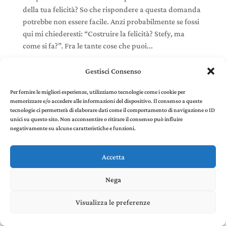
della tua felicità? So che rispondere a questa domanda
potrebbe non essere facile. Anzi probabilmente se fossi
qui mi chiederesti: “Costruire la felicità? Stefy, ma
come si fa?”. Fra le tante cose che puoi...
Gestisci Consenso
Per fornire le migliori esperienze, utilizziamo tecnologie come i cookie per
memorizzare e/o accedere alle informazioni del dispositivo. Il consenso a queste
Stefania Panelli © 2022 - P. IVA 02385410507 |
Privacy
tecnologie ci permetterà di elaborare dati come il comportamento di navigazione o ID
and Cookie Policy
created by Environments di
unici su questo sito. Non acconsentire o ritirare il consenso può influire
Riccardo Panelli
negativamente su alcune caratteristiche e funzioni.
Accetta
Nega
Visualizza le preferenze