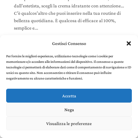
dall’estetista, scegli la crema idratante con attenzione…
C’è qualcos’altro che puoi inserire nella tua routine di
bellezza quotidiana. È qualcosa di efficace al 100%,
semplice e...
Gestisci Consenso
Per fornire le migliori esperienze, utilizziamo tecnologie come i cookie per
memorizzare e/o accedere alle informazioni del dispositivo. Il consenso a queste
Stefania Panelli © 2022 - P. IVA 02385410507 |
Privacy
tecnologie ci permetterà di elaborare dati come il comportamento di navigazione o ID
and Cookie Policy
created by Environments di
unici su questo sito. Non acconsentire o ritirare il consenso può influire
Riccardo Panelli
negativamente su alcune caratteristiche e funzioni.
Accetta
Nega
Visualizza le preferenze