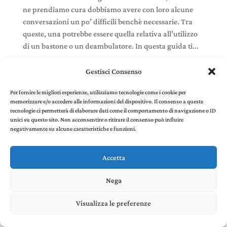
ne prendiamo cura dobbiamo avere con loro alcune
conversazioni un po’ difficili benchè necessarie. Tra
queste, una potrebbe essere quella relativa all’utilizzo
di un bastone o un deambulatore. In questa guida ti...
Gestisci Consenso
Per fornire le migliori esperienze, utilizziamo tecnologie come i cookie per
memorizzare e/o accedere alle informazioni del dispositivo. Il consenso a queste
Stefania Panelli © 2022 - P. IVA 02385410507 |
Privacy
tecnologie ci permetterà di elaborare dati come il comportamento di navigazione o ID
and Cookie Policy
created by Environments di
unici su questo sito. Non acconsentire o ritirare il consenso può influire
Riccardo Panelli
negativamente su alcune caratteristiche e funzioni.
Accetta
Nega
Visualizza le preferenze