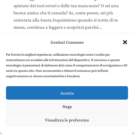
spietato dei tuoi errori e delle tue mancanze? O sei una
buona amica che ti consola? Se, come penso, sei più
orientata alla Santa Inquisizione quando si tratta di te
stessa, continua a leggere e scoprirai perché...
Gestisci Consenso
Per fornire le migliori esperienze, utilizziamo tecnologie come i cookie per
memorizzare e/o accedere alle informazioni del dispositivo. Il consenso a queste
Stefania Panelli © 2022 - P. IVA 02385410507 |
Privacy
tecnologie ci permetterà di elaborare dati come il comportamento di navigazione o ID
and Cookie Policy
created by Environments di
unici su questo sito. Non acconsentire o ritirare il consenso può influire
Riccardo Panelli
negativamente su alcune caratteristiche e funzioni.
Accetta
Nega
Visualizza le preferenze