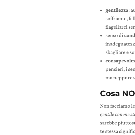
gentilezza
: 
soffriamo, fa
flagellarci se
senso di
cond
inadeguatezza
sbagliare e so
consapevole
pensieri, i s
ma neppure se
Cosa NO
Non facciamo le
gentile con me st
sarebbe piuttos
te stessa signifi