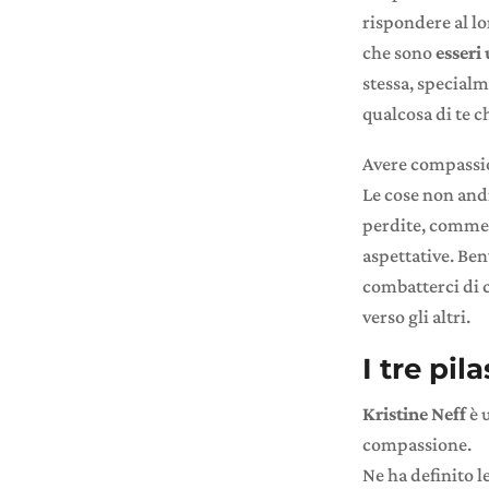
rispondere al l
che sono
esseri
stessa, specialm
qualcosa di te c
Avere compassion
Le cose non andr
perdite, commette
aspettative. Ben
combatterci di 
verso gli altri.
I tre pi
Kristine Neff
è 
compassione.
Ne ha definito 