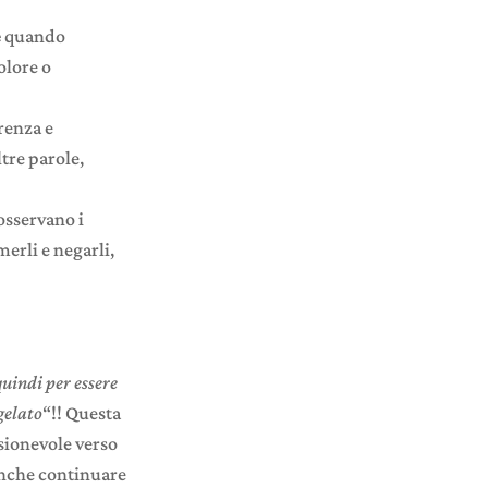
e
quando
olore o
renza e
tre parole,
 osservano i
erli e negarli,
quindi per essere
gelato
“!! Questa
sionevole verso
nche continuare