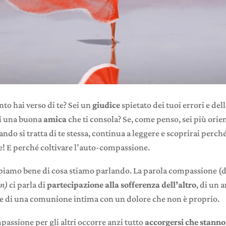
to hai verso di te? Sei un
giudice
spietato dei tuoi errori e del
i una buona
amica
che ti consola? Se, come penso, sei più orien
ndo si tratta di te stessa, continua a leggere e scoprirai perché
e! E perché coltivare l’auto-compassione.
piamo bene di cosa stiamo parlando. La parola compassione (d
on)
ci parla di
partecipazione alla sofferenza dell’altro
, di un 
e di una comunione intima con un dolore che non è proprio.
assione per gli altri occorre anzi tutto
accorgersi che stanno