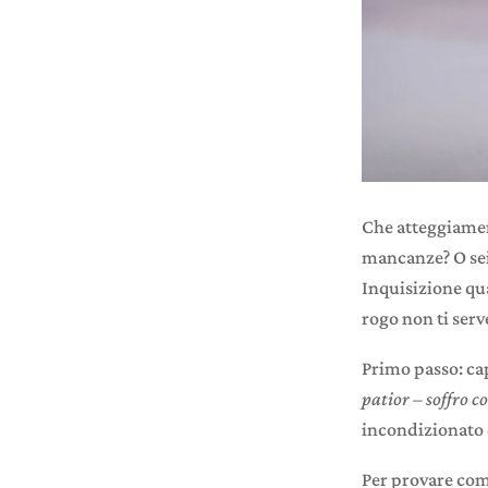
Che atteggiamen
mancanze? O se
Inquisizione qua
rogo non ti serv
Primo passo: ca
patior – soffro
c
incondizionato 
Per provare comp