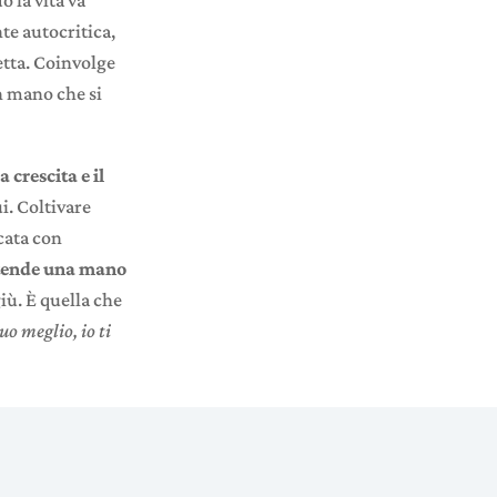
te autocritica,
etta. Coinvolge
n mano che si
 crescita e il
i. Coltivare
cata con
 tende una mano
iù. È quella che
uo meglio, io ti