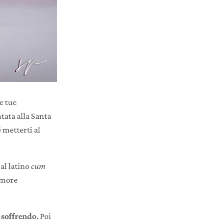
le tue
tata alla Santa
 metterti al
al latino
cum
amore
 soffrendo
. Poi