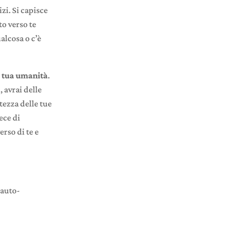
zi. Si capisce
to verso te
alcosa o c’è
a tua umanità
.
 avrai delle
ltezza delle tue
ece di
rso di te e
’auto-