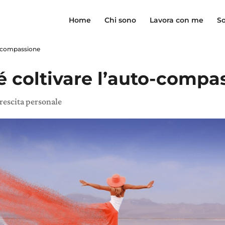
Home
Chi sono
Lavora con me
So
o-compassione
 coltivare l’auto-compa
rescita personale