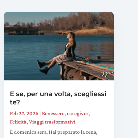
E se, per una volta, scegliessi
te?
Feb 27, 2026
|
Benessere
,
caregiver
,
Felicità
,
Viaggi trasformativi
È domenica sera. Hai preparato la cena,