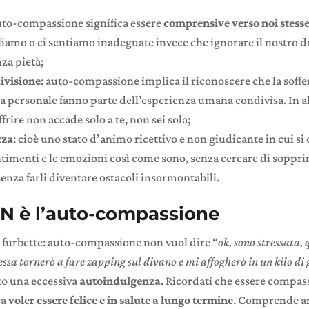
auto-compassione significa essere
comprensive verso noi stess
lliamo o ci sentiamo inadeguate invece che ignorare il nostro d
nza pietà;
ivisione
: auto-compassione implica il riconoscere che la soffe
 personale fanno parte dell’esperienza umana condivisa. In al
ffrire non accade solo a te, non sei sola;
zza
: cioè uno stato d’animo ricettivo e non giudicante in cui si
entimenti e le emozioni così come sono, senza cercare di sopprim
nza farli diventare ostacoli insormontabili.
N è l’auto-compassione
 furbette: auto-compassione non vuol dire “
ok, sono stressata, 
essa tornerò a fare zapping sul divano e mi affogherò in un kilo di 
to una eccessiva
autoindulgenza
. Ricordati che essere compas
ca
voler essere felice e in salute a lungo termine
. Comprende a