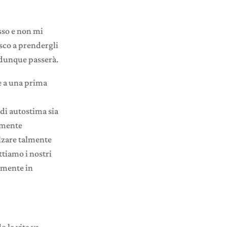
sso e non mi
sco a prendergli
e dunque passerà.
e a una prima
di autostima sia
ilmente
alzare talmente
ttiamo i nostri
amente in
o la vita va