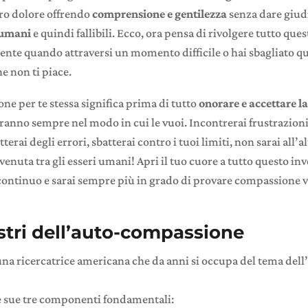
oro dolore offrendo
comprensione e gentilezza
senza dare giudi
 umani
e quindi fallibili. Ecco, ora pensa di rivolgere tutto ques
ente quando attraversi un momento difficile o hai sbagliato qu
he non ti piace.
e per te stessa significa prima di tutto
onorare e accettare l
anno sempre nel modo in cui le vuoi. Incontrerai frustrazioni,
rai degli errori, sbatterai contro i tuoi limiti, non sarai all’a
venuta tra gli esseri umani! Apri il tuo cuore a tutto questo inv
continuo e sarai sempre più in grado di provare compassione ve
lastri dell’auto-compassione
una ricercatrice americana che da anni si occupa del tema dell
le sue tre componenti fondamentali: