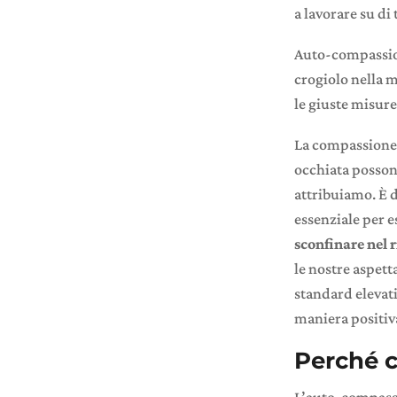
a lavorare su di 
Auto-compassi
crogiolo nella m
le giuste misure
La compassione v
occhiata possono
attribuiamo. È d
essenziale per e
sconfinare nel r
le nostre aspett
standard elevat
maniera positiv
Perché c
L’auto-compass