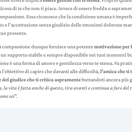
alcosa di te che non ti piace. Invece di essere fredda o aspramen
compassione. Essa riconosce che la condizione umana è imperf
to e l’accettazione senza giudizio delle emozioni dolorose ma
tuo presente.
la compassione dunque fornisce una potente
motivazione per la
 un supporto stabile e sempre disponibile nei tuoi momenti bu
ne è una forma di amore e gentilezza verso te stessa. Va prati
l’obiettivo di capire che davanti alle difficoltà,
l’amica che ti
e del giudice che ti critica aspramente
buttandoti ancora più g
 la vita è fatta anche di questo, tira avanti e continua a fare del t
come sei”.