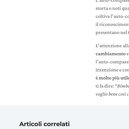
storta o noti qu
coltiva l’auto-
il riconoscimen
presentano nel 
L’attenzione al
cambiamento
e
l’auto-compassio
intenzione e con 
è molto più util
ti fa dire: “
Bimba,
voglio bene così 
Articoli correlati