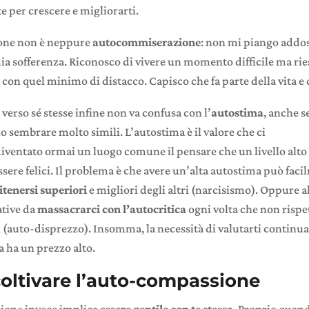
te per crescere e migliorarti.
one non è neppure
autocommiserazione
: non mi piango addo
ia sofferenza. Riconosco di vivere un momento difficile ma rie
 con quel minimo di distacco. Capisco che fa parte della vita 
erso sé stesse infine non va confusa con l’
autostima
, anche s
 sembrare molto simili. L’autostima è il valore che ci
iventato ormai un luogo comune il pensare che un livello alto 
ssere felici. Il problema è che avere un’alta autostima può fac
itenersi superiori
e migliori degli altri (narcisismo). Oppure 
ative da
massacrarci con l’autocritica
ogni volta che non rispe
i (auto-disprezzo). Insomma, la necessità di valutarti continu
a ha un prezzo alto.
oltivare l’auto-compassione
ione invece implica
essere gentile con te stessa
. Proprio quand