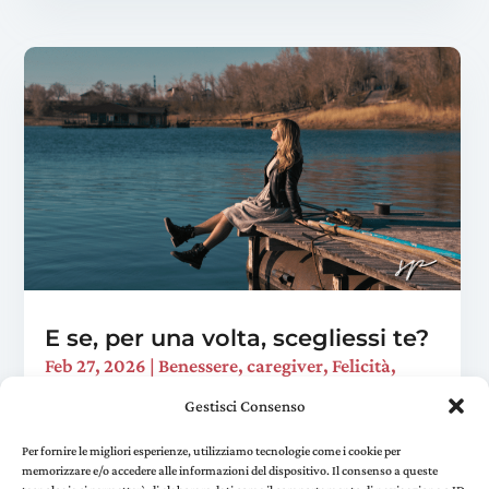
E se, per una volta, scegliessi te?
Feb 27, 2026
|
Benessere
,
caregiver
,
Felicità
,
Viaggi trasformativi
Gestisci Consenso
È domenica sera. Hai preparato la cena, sistemato
la casa, risposto a quella mail che "ci voleva un
Per fornire le migliori esperienze, utilizziamo tecnologie come i cookie per
memorizzare e/o accedere alle informazioni del dispositivo. Il consenso a queste
attimo". Ti siedi sul divano e realizzi che non hai