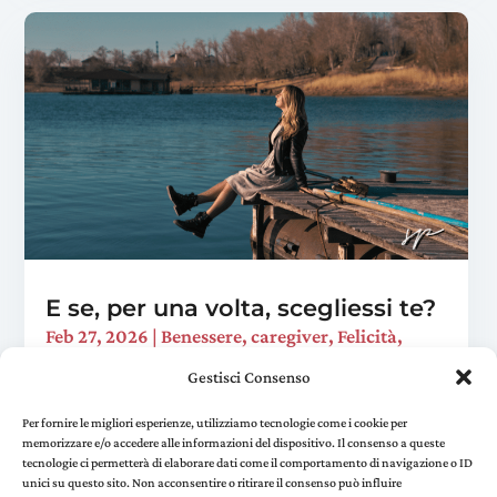
E se, per una volta, scegliessi te?
Feb 27, 2026
|
Benessere
,
caregiver
,
Felicità
,
Viaggi trasformativi
Gestisci Consenso
È domenica sera. Hai preparato la cena, sistemato
la casa, risposto a quella mail che "ci voleva un
Per fornire le migliori esperienze, utilizziamo tecnologie come i cookie per
memorizzare e/o accedere alle informazioni del dispositivo. Il consenso a queste
attimo". Ti siedi sul divano e realizzi che non hai
tecnologie ci permetterà di elaborare dati come il comportamento di navigazione o ID
fatto una sola cosa per te in tutto il...
unici su questo sito. Non acconsentire o ritirare il consenso può influire