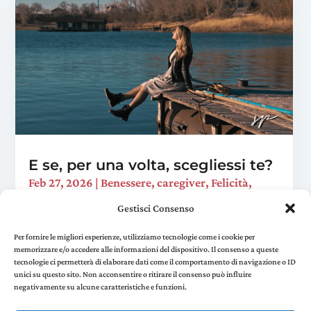
E se, per una volta, scegliessi te?
Feb 27, 2026
|
Benessere
,
caregiver
,
Felicità
,
Viaggi trasformativi
Gestisci Consenso
È domenica sera. Hai preparato la cena, sistemato
la casa, risposto a quella mail che "ci voleva un
Per fornire le migliori esperienze, utilizziamo tecnologie come i cookie per
memorizzare e/o accedere alle informazioni del dispositivo. Il consenso a queste
attimo". Ti siedi sul divano e realizzi che non hai
tecnologie ci permetterà di elaborare dati come il comportamento di navigazione o ID
fatto una sola cosa per te in tutto il...
unici su questo sito. Non acconsentire o ritirare il consenso può influire
negativamente su alcune caratteristiche e funzioni.