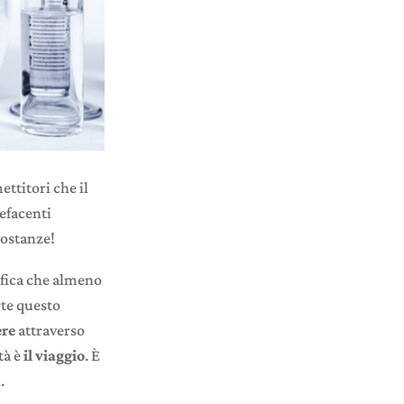
ttitori che il
efacenti
sostanze!
nifica che almeno
rte questo
ere
attraverso
tà è
il viaggio
. È
.