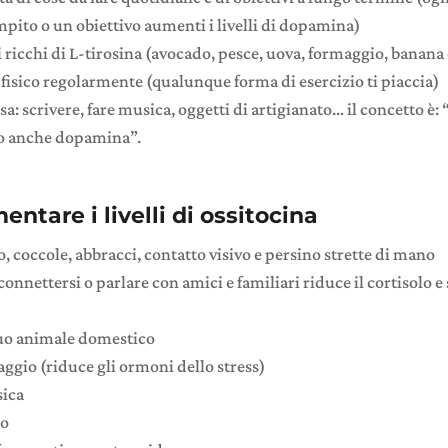
pito o un obiettivo aumenti i livelli di dopamina)
 ricchi di L-tirosina (avocado, pesce, uova, formaggio, banana 
o fisico regolarmente (qualunque forma di esercizio ti piaccia)
a: scrivere, fare musica, oggetti di artigianato… il concetto è: 
eo anche dopamina”.
tare i livelli di ossitocina
o, coccole, abbracci, contatto visivo e persino strette di mano
connettersi o parlare con amici e familiari riduce il cortisolo e
tuo animale domestico
aggio (riduce gli ormoni dello stress)
sica
co