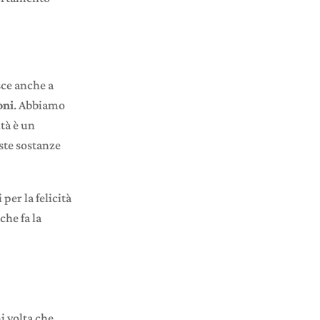
sce anche a
oni
. Abbiamo
ità è un
ste sostanze
per la felicità
che fa la
i volta che