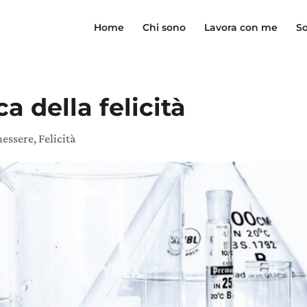
Home
Chi sono
Lavora con me
So
a della felicità
nessere
,
Felicità