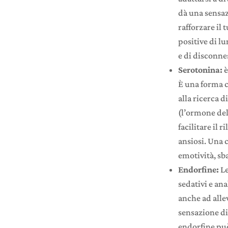
dà una sensaz
rafforzare il
positive di l
e di disconnes
Serotonina:
è
È una forma c
alla ricerca 
(l’ormone del
facilitare il 
ansiosi. Una 
emotività, sb
Endorfine:
L
sedativi e ana
anche ad allev
sensazione di
endorfine può