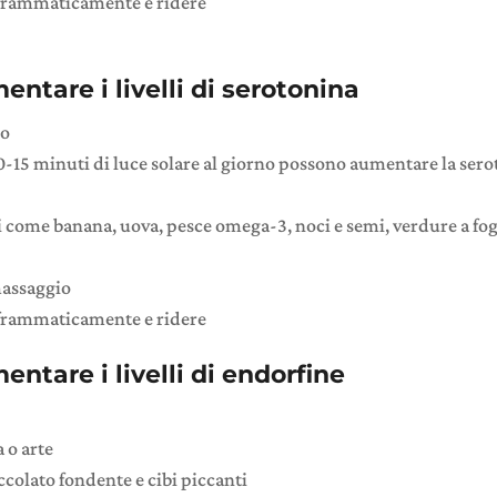
aframmaticamente e ridere
tare i livelli di serotonina
co
10-15 minuti di luce solare al giorno possono aumentare la sero
 come banana, uova, pesce omega-3, noci e semi, verdure a fog
massaggio
aframmaticamente e ridere
ntare i livelli di endorfine
 o arte
colato fondente e cibi piccanti