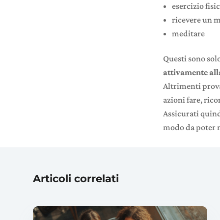
esercizio fisi
ricevere un 
meditare
Questi sono solo
attivamente alla
Altrimenti prova
azioni fare, rico
Assicurati quind
modo da poter ra
Articoli correlati