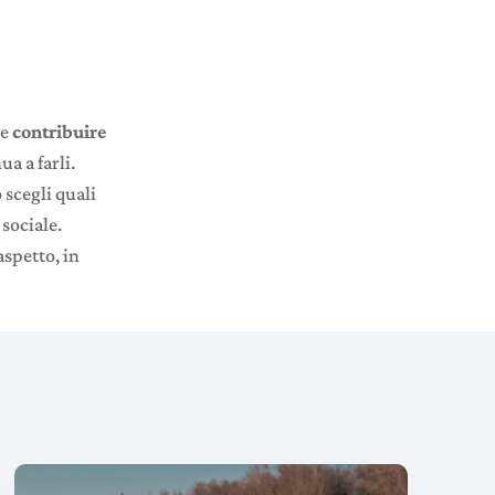
 e
contribuire
ua a farli.
 scegli quali
 sociale.
aspetto, in