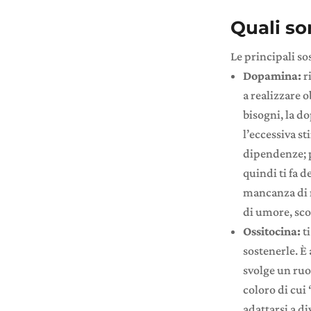
Quali so
Le principali so
Dopamina:
r
a realizzare o
bisogni, la d
l’eccessiva s
dipendenze; p
quindi ti fa 
mancanza di m
di umore, sc
Ossitocina:
t
sostenerle. 
svolge un ruol
coloro di cui 
adattarsi a di