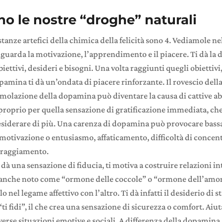
no le nostre “droghe” naturali
stanze artefici della chimica della felicità sono 4. Vediamole ne
iguarda la motivazione, l’apprendimento e il piacere. Ti dà la
biettivi, desideri e bisogni. Una volta raggiunti quegli obiettivi
opamina ti dà un’ondata di piacere rinforzante. Il rovescio dell
timolazione della dopamina può diventare la causa di cattive ab
roprio per quella sensazione di gratificazione immediata, che
desiderare di più. Una carenza di dopamina può provocare bass
otivazione o entusiasmo, affaticamento, difficoltà di concent
oraggiamento.
i dà una sensazione di fiducia, ti motiva a costruire relazioni i
È anche noto come “ormone delle coccole” o “ormone dell’amo
o nel legame affettivo con l’altro. Ti dà infatti il desiderio di s
“ti fidi”, il che crea una sensazione di sicurezza o comfort. Aiut
verse situazioni emotive e sociali. A differenza della dopamina, 