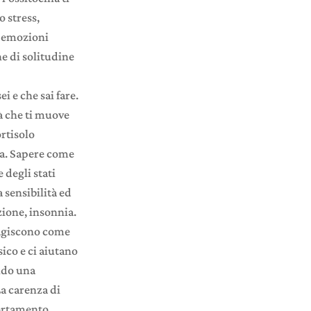
 stress,
e emozioni
e di solitudine
i e che sai fare.
tà che ti muove
ortisolo
sa. Sapere come
 degli stati
 sensibilità ed
zione, insonnia.
 agiscono come
sico e ci aiutano
ando una
La carenza di
portamento