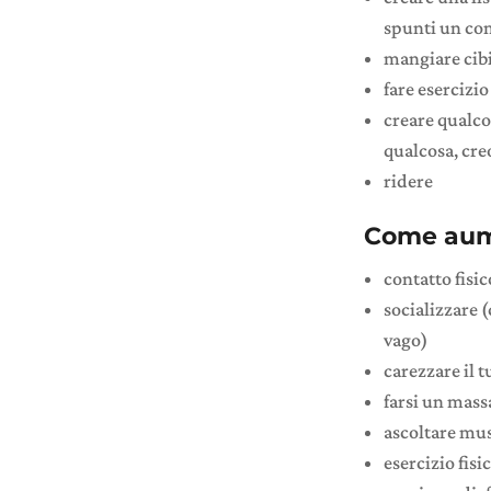
spunti un com
mangiare cibi
fare esercizi
creare qualcos
qualcosa, cr
ridere
Come aumen
contatto fisic
socializzare (
vago)
carezzare il 
farsi un mass
ascoltare mu
esercizio fisi