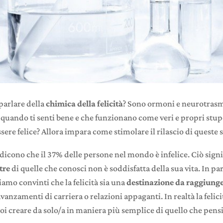
parlare della
chimica della felicità
? Sono ormoni e neurotrasme
a quando ti senti bene e che funzionano come veri e propri stup
ssere felice? Allora impara come stimolare il rilascio di queste 
i dicono che il 37% delle persone nel mondo è infelice. Ciò sig
tre
di quelle che conosci non è soddisfatta della sua vita. In pa
amo convinti che la felicità sia una
destinazione da raggiung
avanzamenti di carriera o relazioni appaganti. In realtà la felici
i creare da solo/a in maniera più semplice di quello che pensi