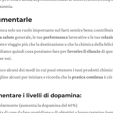
sonnia.
mentarle
gioca solo un ruolo importante nel farti sentire bene; contribui
a salute
generale, le tue
performance
lavorative e le tue
relazi
stro viaggio più che la destinazione e che la chimica della felic
ediamo quindi cosa possiamo fare per
favorire il rilascio
di que
er noi.
enco alcuni dei modi in cui puoi ottenere i tuoi prodotti chimici 
line alcuni per iniziare e ricorda che la
pratica continua
è ciò 
ntare i livelli di dopamina:
olarmente (aumenta la dopamina del 65%)
ta di cose da fare quotidiane e di obiettivi a lungo termine (ogn