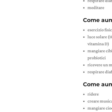
respirare di
meditare
Come aumen
esercizio fisi
luce solare (
vitamina D)
mangiare cibi
probiotici
ricevere un 
respirare di
Come aume
ridere
creare musica
mangiare cioc