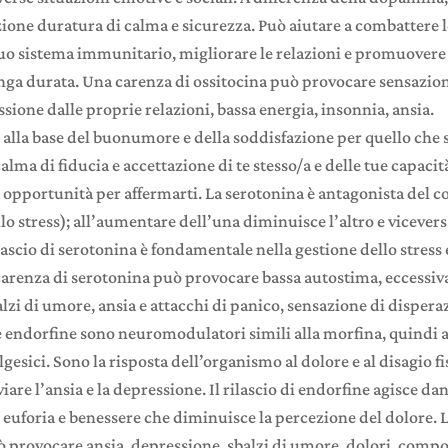
ione duratura di calma e sicurezza. Può aiutare a combattere lo
 tuo sistema immunitario, migliorare le relazioni e promuover
unga durata. Una carenza di ossitocina può provocare sensazion
sione dalle proprie relazioni, bassa energia, insonnia, ansia.
 alla base del buonumore e della soddisfazione per quello che se
alma di fiducia e accettazione di te stesso/a e delle tue capaci
di opportunità per affermarti. La serotonina è antagonista del c
lo stress); all’aumentare dell’una diminuisce l’altro e vicever
rilascio di serotonina è fondamentale nella gestione dello stress e
carenza di serotonina può provocare bassa autostima, eccessiva
alzi di umore, ansia e attacchi di panico, sensazione di dispera
e endorfine sono neuromodulatori simili alla morfina, quindi
lgesici. Sono la risposta dell’organismo al dolore e al disagio fi
iare l’ansia e la depressione. Il rilascio di endorfine agisce d
 euforia e benessere che diminuisce la percezione del dolore. 
 provocare ansia, depressione, sbalzi di umore, dolori, com