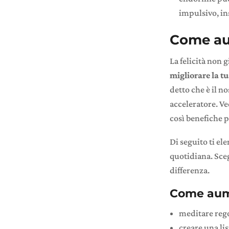
impulsivo, in
Come au
La felicità non 
migliorare la tu
detto che è il no
acceleratore. V
così benefiche p
Di seguito ti el
quotidiana. Sceg
differenza.
Come aume
meditare reg
creare una lis