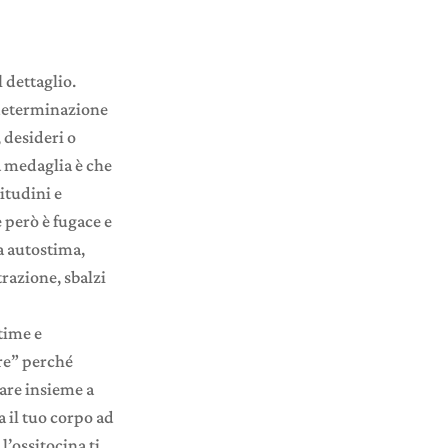
l dettaglio.
 determinazione
, desideri o
a medaglia è che
itudini e
 però è fugace e
a autostima,
razione, sbalzi
ntime e
re” perché
tare insieme a
a il tuo corpo ad
l’ossitocina ti