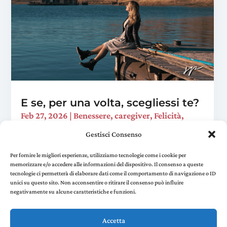
E se, per una volta, scegliessi te?
Feb 27, 2026
|
Benessere
,
caregiver
,
Felicità
,
Viaggi trasformativi
Gestisci Consenso
È domenica sera. Hai preparato la cena, sistemato
la casa, risposto a quella mail che "ci voleva un
Per fornire le migliori esperienze, utilizziamo tecnologie come i cookie per
memorizzare e/o accedere alle informazioni del dispositivo. Il consenso a queste
attimo". Ti siedi sul divano e realizzi che non hai
tecnologie ci permetterà di elaborare dati come il comportamento di navigazione o ID
fatto una sola cosa per te in tutto il...
unici su questo sito. Non acconsentire o ritirare il consenso può influire
negativamente su alcune caratteristiche e funzioni.
« Older Entries
Accetta