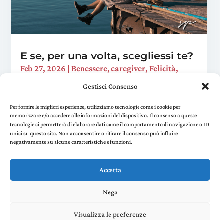
E se, per una volta, scegliessi te?
Feb 27, 2026
|
Benessere
,
caregiver
,
Felicità
,
Viaggi trasformativi
Gestisci Consenso
È domenica sera. Hai preparato la cena, sistemato
la casa, risposto a quella mail che "ci voleva un
Per fornire le migliori esperienze, utilizziamo tecnologie come i cookie per
memorizzare e/o accedere alle informazioni del dispositivo. Il consenso a queste
attimo". Ti siedi sul divano e realizzi che non hai
tecnologie ci permetterà di elaborare dati come il comportamento di navigazione o ID
fatto una sola cosa per te in tutto il...
unici su questo sito. Non acconsentire o ritirare il consenso può influire
negativamente su alcune caratteristiche e funzioni.
« Older Entries
Accetta
Nega
Stefania Panelli © 2022 - P. IVA 02385410507 |
Privacy
and Cookie Policy
created by Environments di
Visualizza le preferenze