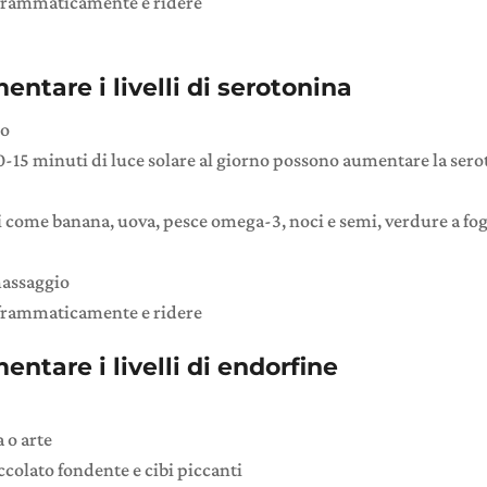
aframmaticamente e ridere
tare i livelli di serotonina
co
10-15 minuti di luce solare al giorno possono aumentare la sero
 come banana, uova, pesce omega-3, noci e semi, verdure a fog
massaggio
aframmaticamente e ridere
ntare i livelli di endorfine
 o arte
colato fondente e cibi piccanti