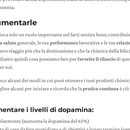
sonnia.
mentarle
gioca solo un ruolo importante nel farti sentire bene; contribui
a salute
generale, le tue
performance
lavorative e le tue
relazi
stro viaggio più che la destinazione e che la chimica della felic
ediamo quindi cosa possiamo fare per
favorire il rilascio
di que
er noi.
enco alcuni dei modi in cui puoi ottenere i tuoi prodotti chimici 
line alcuni per iniziare e ricorda che la
pratica continua
è ciò 
ntare i livelli di dopamina:
olarmente (aumenta la dopamina del 65%)
ta di cose da fare quotidiane e di obiettivi a lungo termine (ogn