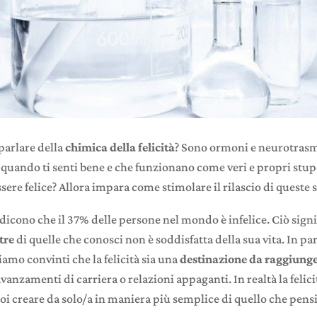
parlare della
chimica della felicità
? Sono ormoni e neurotrasme
a quando ti senti bene e che funzionano come veri e propri stup
ssere felice? Allora impara come stimolare il rilascio di queste 
i dicono che il 37% delle persone nel mondo è infelice. Ciò sig
tre
di quelle che conosci non è soddisfatta della sua vita. In pa
amo convinti che la felicità sia una
destinazione da raggiung
avanzamenti di carriera o relazioni appaganti. In realtà la felici
i creare da solo/a in maniera più semplice di quello che pensi