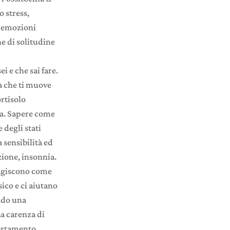
 stress,
e emozioni
e di solitudine
i e che sai fare.
tà che ti muove
ortisolo
sa. Sapere come
 degli stati
 sensibilità ed
zione, insonnia.
 agiscono come
sico e ci aiutano
ando una
La carenza di
portamento