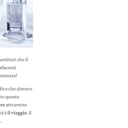
ttitori che il
efacenti
sostanze!
nifica che almeno
rte questo
ere
attraverso
tà è
il viaggio
. È
.