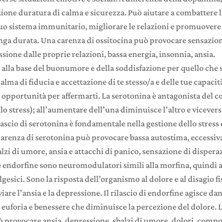
ione duratura di calma e sicurezza. Può aiutare a combattere lo
 tuo sistema immunitario, migliorare le relazioni e promuover
unga durata. Una carenza di ossitocina può provocare sensazion
sione dalle proprie relazioni, bassa energia, insonnia, ansia.
 alla base del buonumore e della soddisfazione per quello che se
alma di fiducia e accettazione di te stesso/a e delle tue capaci
di opportunità per affermarti. La serotonina è antagonista del c
lo stress); all’aumentare dell’una diminuisce l’altro e vicever
rilascio di serotonina è fondamentale nella gestione dello stress e
carenza di serotonina può provocare bassa autostima, eccessiva
alzi di umore, ansia e attacchi di panico, sensazione di dispera
e endorfine sono neuromodulatori simili alla morfina, quindi
lgesici. Sono la risposta dell’organismo al dolore e al disagio fi
iare l’ansia e la depressione. Il rilascio di endorfine agisce d
 euforia e benessere che diminuisce la percezione del dolore. 
 provocare ansia, depressione, sbalzi di umore, dolori, com