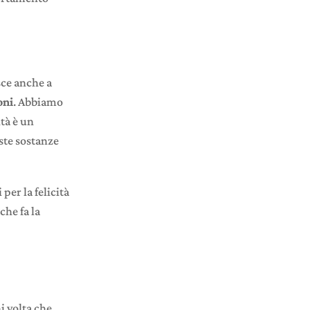
sce anche a
oni
. Abbiamo
ità è un
ste sostanze
per la felicità
che fa la
i volta che