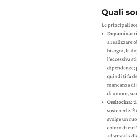
Quali so
Le principali so
Dopamina:
r
a realizzare o
bisogni, la d
l’eccessiva s
dipendenze; p
quindi ti fa 
mancanza di m
di umore, sc
Ossitocina:
t
sostenerle. 
svolge un ruol
coloro di cui 
adattarsi a di