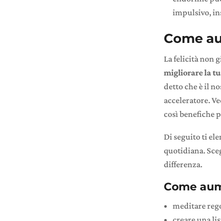
impulsivo, in
Come au
La felicità non 
migliorare la tu
detto che è il no
acceleratore. V
così benefiche p
Di seguito ti el
quotidiana. Sceg
differenza.
Come aume
meditare reg
creare una lis