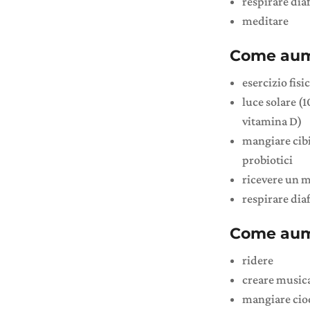
respirare di
meditare
Come aumen
esercizio fisi
luce solare (
vitamina D)
mangiare cibi
probiotici
ricevere un 
respirare di
Come aume
ridere
creare musica
mangiare cioc