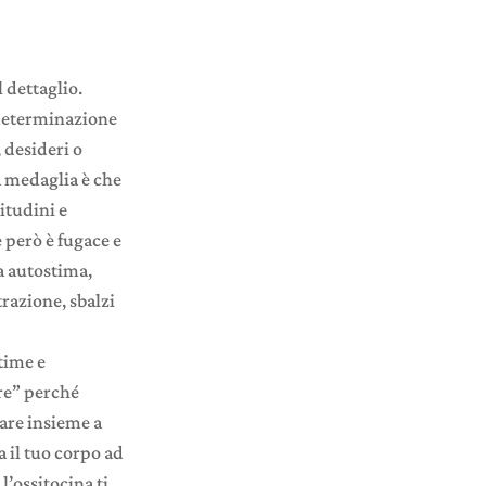
l dettaglio.
 determinazione
, desideri o
a medaglia è che
itudini e
 però è fugace e
a autostima,
razione, sbalzi
ntime e
re” perché
tare insieme a
a il tuo corpo ad
l’ossitocina ti