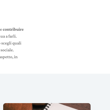
 e
contribuire
ua a farli.
 scegli quali
 sociale.
aspetto, in