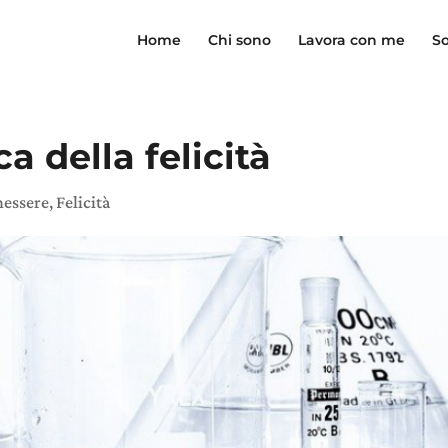
Home
Chi sono
Lavora con me
So
a della felicità
nessere
,
Felicità