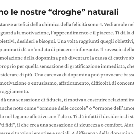
no le nostre “droghe” naturali
stanze artefici della chimica della felicità sono 4. Vediamole ne
iguarda la motivazione, l’apprendimento e il piacere. Ti dà la
biettivi, desideri e bisogni. Una volta raggiunti quegli obiettivi
opamina ti dà un’ondata di piacere rinforzante. Il rovescio dell
timolazione della dopamina può diventare la causa di cattive ab
roprio per quella sensazione di gratificazione immediata, che
desiderare di più. Una carenza di dopamina può provocare bass
otivazione o entusiasmo, affaticamento, difficoltà di concent
oraggiamento.
i dà una sensazione di fiducia, ti motiva a costruire relazioni i
È anche noto come “ormone delle coccole” o “ormone dell’amo
o nel legame affettivo con l’altro. Ti dà infatti il desiderio di s
“ti fidi”, il che crea una sensazione di sicurezza o comfort. Aiut
verse situazioni emotive e sociali. A differenza della dopamina, 