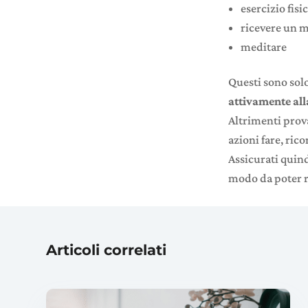
esercizio fisi
ricevere un 
meditare
Questi sono solo
attivamente alla
Altrimenti prova
azioni fare, rico
Assicurati quind
modo da poter ra
Articoli correlati