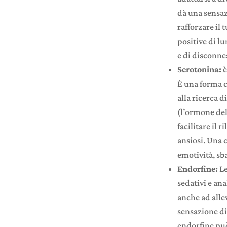
dà una sensaz
rafforzare il
positive di l
e di disconnes
Serotonina:
è
È una forma c
alla ricerca 
(l’ormone del
facilitare il 
ansiosi. Una 
emotività, sb
Endorfine:
L
sedativi e ana
anche ad allev
sensazione di
endorfine può