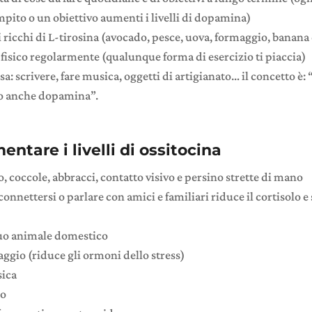
pito o un obiettivo aumenti i livelli di dopamina)
 ricchi di L-tirosina (avocado, pesce, uova, formaggio, banana 
o fisico regolarmente (qualunque forma di esercizio ti piaccia)
a: scrivere, fare musica, oggetti di artigianato… il concetto è: 
eo anche dopamina”.
tare i livelli di ossitocina
o, coccole, abbracci, contatto visivo e persino strette di mano
connettersi o parlare con amici e familiari riduce il cortisolo e
tuo animale domestico
aggio (riduce gli ormoni dello stress)
sica
co