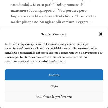
sottofondo)… Di cosa parlo? Della promessa di
mantenere i buoni propositi!!! Vuoi perdere peso.
Imparare a meditare. Fare attività fisica. Chiamare tua
madre più spesso. Mangiare più verdura. Leggere...
Gestisci Consenso
Per fornire le migliori esperienze, utilizziamo tecnologie come i cookie per
memorizzare e/o accedere alle informazioni del dispositivo. Il consenso a queste
Stefania Panelli © 2022 - P. IVA 02385410507 |
Privacy
tecnologie ci permetterà di elaborare dati come il comportamento di navigazione o ID
and Cookie Policy
created by Environments di
unici su questo sito. Non acconsentire o ritirare il consenso può influire
Riccardo Panelli
negativamente su alcune caratteristiche e funzioni.
Accetta
Nega
Visualizza le preferenze