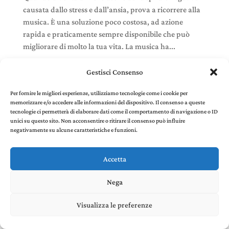
causata dallo stress e dall’ansia, prova a ricorrere alla
musica. È una soluzione poco costosa, ad azione
rapida e praticamente sempre disponibile che può
migliorare di molto la tua vita. La musica ha...
Gestisci Consenso
Per fornire le migliori esperienze, utilizziamo tecnologie come i cookie per
memorizzare e/o accedere alle informazioni del dispositivo. Il consenso a queste
Stefania Panelli © 2022 - P. IVA 02385410507 |
Privacy
tecnologie ci permetterà di elaborare dati come il comportamento di navigazione o ID
and Cookie Policy
created by Environments di
unici su questo sito. Non acconsentire o ritirare il consenso può influire
Riccardo Panelli
negativamente su alcune caratteristiche e funzioni.
Accetta
Nega
Visualizza le preferenze