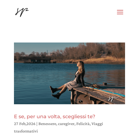
E se, per una volta, scegliessi te?
27 Feb,2026
|
Benessere
,
caregiver
,
Felicità
,
Viaggi
trasformativi