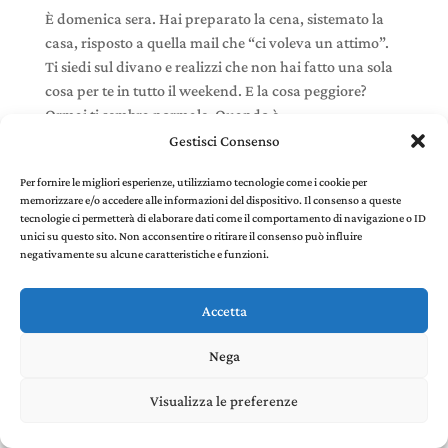
È domenica sera. Hai preparato la cena, sistemato la
casa, risposto a quella mail che “ci voleva un attimo”.
Ti siedi sul divano e realizzi che non hai fatto una sola
cosa per te in tutto il weekend. E la cosa peggiore?
Ormai ti sembra normale. Quando è...
Gestisci Consenso
Per fornire le migliori esperienze, utilizziamo tecnologie come i cookie per
memorizzare e/o accedere alle informazioni del dispositivo. Il consenso a queste
tecnologie ci permetterà di elaborare dati come il comportamento di navigazione o ID
Stefania Panelli © 2022 - P. IVA 02385410507 |
Privacy
unici su questo sito. Non acconsentire o ritirare il consenso può influire
and Cookie Policy
created by Environments di
negativamente su alcune caratteristiche e funzioni.
Riccardo Panelli
Accetta
Nega
Visualizza le preferenze