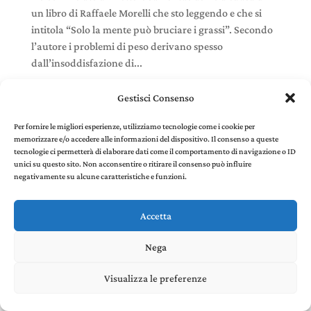
un libro di Raffaele Morelli che sto leggendo e che si
intitola “Solo la mente può bruciare i grassi”. Secondo
l’autore i problemi di peso derivano spesso
dall’insoddisfazione di...
Gestisci Consenso
Per fornire le migliori esperienze, utilizziamo tecnologie come i cookie per
memorizzare e/o accedere alle informazioni del dispositivo. Il consenso a queste
Stefania Panelli © 2022 - P. IVA 02385410507 |
Privacy
tecnologie ci permetterà di elaborare dati come il comportamento di navigazione o ID
and Cookie Policy
created by Environments di
unici su questo sito. Non acconsentire o ritirare il consenso può influire
Riccardo Panelli
negativamente su alcune caratteristiche e funzioni.
Accetta
Nega
Visualizza le preferenze