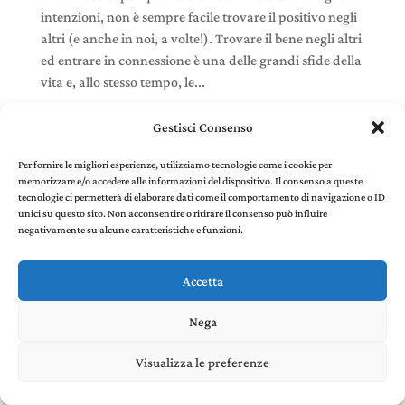
intenzioni, non è sempre facile trovare il positivo negli
altri (e anche in noi, a volte!). Trovare il bene negli altri
ed entrare in connessione è una delle grandi sfide della
vita e, allo stesso tempo, le...
Gestisci Consenso
Per fornire le migliori esperienze, utilizziamo tecnologie come i cookie per
memorizzare e/o accedere alle informazioni del dispositivo. Il consenso a queste
Stefania Panelli © 2022 - P. IVA 02385410507 |
Privacy
tecnologie ci permetterà di elaborare dati come il comportamento di navigazione o ID
and Cookie Policy
created by Environments di
unici su questo sito. Non acconsentire o ritirare il consenso può influire
Riccardo Panelli
negativamente su alcune caratteristiche e funzioni.
Accetta
Nega
Visualizza le preferenze