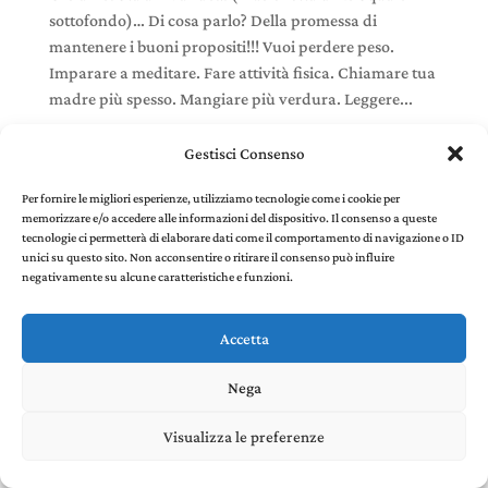
sottofondo)… Di cosa parlo? Della promessa di
mantenere i buoni propositi!!! Vuoi perdere peso.
Imparare a meditare. Fare attività fisica. Chiamare tua
madre più spesso. Mangiare più verdura. Leggere...
Gestisci Consenso
Per fornire le migliori esperienze, utilizziamo tecnologie come i cookie per
memorizzare e/o accedere alle informazioni del dispositivo. Il consenso a queste
Stefania Panelli © 2022 - P. IVA 02385410507 |
Privacy
tecnologie ci permetterà di elaborare dati come il comportamento di navigazione o ID
and Cookie Policy
created by Environments di
unici su questo sito. Non acconsentire o ritirare il consenso può influire
Riccardo Panelli
negativamente su alcune caratteristiche e funzioni.
Accetta
Nega
Visualizza le preferenze