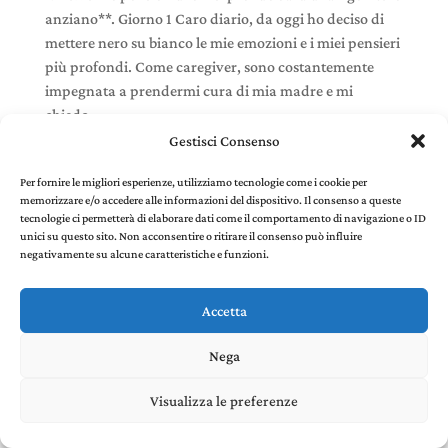
anziano**. Giorno 1 Caro diario, da oggi ho deciso di
mettere nero su bianco le mie emozioni e i miei pensieri
più profondi. Come caregiver, sono costantemente
impegnata a prendermi cura di mia madre e mi
chiedo...
Gestisci Consenso
Per fornire le migliori esperienze, utilizziamo tecnologie come i cookie per
memorizzare e/o accedere alle informazioni del dispositivo. Il consenso a queste
tecnologie ci permetterà di elaborare dati come il comportamento di navigazione o ID
Stefania Panelli © 2022 - P. IVA 02385410507 |
Privacy
unici su questo sito. Non acconsentire o ritirare il consenso può influire
and Cookie Policy
created by Environments di
negativamente su alcune caratteristiche e funzioni.
Riccardo Panelli
Accetta
Nega
Visualizza le preferenze