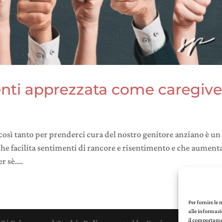
senti apprezzata come caregive
osì tanto per prenderci cura del nostro genitore anziano è un
he facilita sentimenti di rancore e risentimento e che aumenta
 sè....
Per fornire le
alle informazi
il comportamen