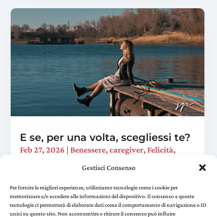
E se, per una volta, scegliessi te?
Feb 27, 2026
|
Benessere
,
caregiver
,
Felicità
,
Viaggi trasformativi
Gestisci Consenso
È domenica sera. Hai preparato la cena, sistemato
la casa, risposto a quella mail che "ci voleva un
Per fornire le migliori esperienze, utilizziamo tecnologie come i cookie per
memorizzare e/o accedere alle informazioni del dispositivo. Il consenso a queste
attimo". Ti siedi sul divano e realizzi che non hai
tecnologie ci permetterà di elaborare dati come il comportamento di navigazione o ID
fatto una sola cosa per te in tutto il...
unici su questo sito. Non acconsentire o ritirare il consenso può influire