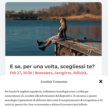
E se, per una volta, scegliessi te?
Feb 27, 2026
|
Benessere
,
caregiver
,
Felicità
,
Viaggi trasformativi
Gestisci Consenso
È domenica sera. Hai preparato la cena, sistemato
la casa, risposto a quella mail che "ci voleva un
Per fornire le migliori esperienze, utilizziamo tecnologie come i cookie per
memorizzare e/o accedere alle informazioni del dispositivo. Il consenso a queste
attimo". Ti siedi sul divano e realizzi che non hai
tecnologie ci permetterà di elaborare dati come il comportamento di navigazione o ID
fatto una sola cosa per te in tutto il...
unici su questo sito. Non acconsentire o ritirare il consenso può influire