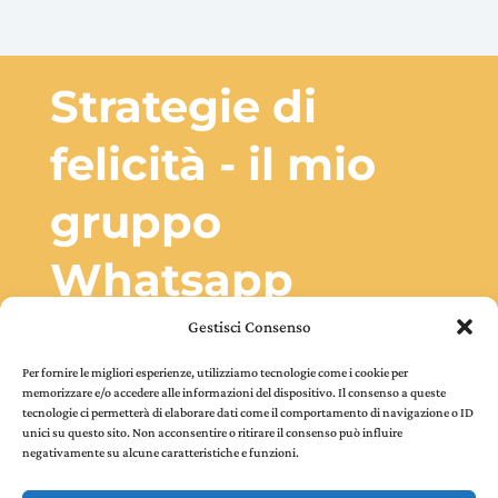
Strategie di
felicità - il mio
gruppo
Whatsapp
Gestisci Consenso
Ricevi settimanalmente esercizi, strategie, citazioni,
playlist e suggerimenti semplici ed efficaci che ti
Per fornire le migliori esperienze, utilizziamo tecnologie come i cookie per
faranno sentire leggera, rilassata e molto più felice. Ed
memorizzare e/o accedere alle informazioni del dispositivo. Il consenso a queste
inoltre, è un filo diretto con me!!
tecnologie ci permetterà di elaborare dati come il comportamento di navigazione o ID
unici su questo sito. Non acconsentire o ritirare il consenso può influire
negativamente su alcune caratteristiche e funzioni.
ISCRIVITI QUI!