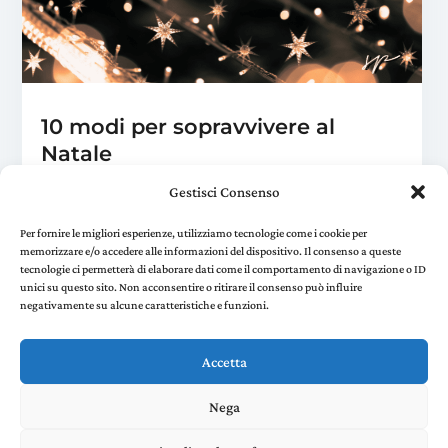
10 modi per sopravvivere al
Natale
Nov 25, 2024
|
Benessere
Gestisci Consenso
Il mondo si divide in due: quelli che adorano il
Natale, fanno l'albero alla fine di agosto e
Per fornire le migliori esperienze, utilizziamo tecnologie come i cookie per
memorizzare e/o accedere alle informazioni del dispositivo. Il consenso a queste
volteggiano tintinnando fino al 25 dicembre e gli
tecnologie ci permetterà di elaborare dati come il comportamento di navigazione o ID
altri. Stare insieme ad amici e parenti con...
unici su questo sito. Non acconsentire o ritirare il consenso può influire
negativamente su alcune caratteristiche e funzioni.
« Older Entries
Next Entries »
Accetta
Nega
Stefania Panelli © 2022 - P. IVA 02385410507 |
Privacy
and Cookie Policy
created by Environments di