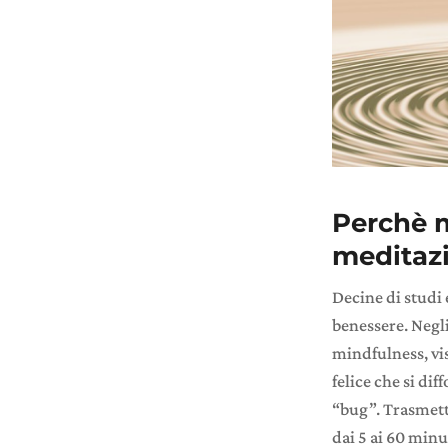
Perchè m
meditaz
Decine di studi 
benessere. Negli
mindfulness, vis
felice che si d
“bug”. Trasmett
dai 5 ai 60 minut