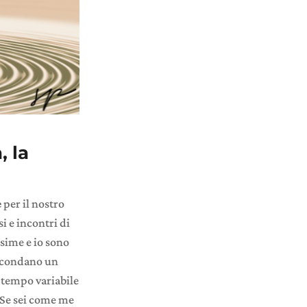
, la
e
per il nostro
i e incontri di
ssime e io sono
ascondano un
 tempo variabile
. Se sei come me