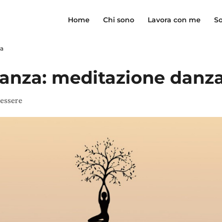
Home
Chi sono
Lavora con me
So
ta
anza: meditazione danz
essere