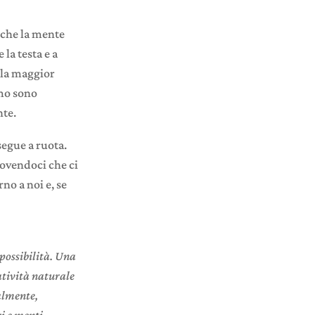
 che la mente
 la testa e a
 la maggior
imo sono
nte.
segue a ruota.
ovendoci che ci
no a noi e, se
possibilità. Una
atività naturale
almente,