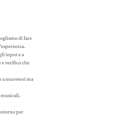
cegliamo di fare
l’esperienza.
li input e a
e verifico che
po a muoversi ma
 musicali.
intorno per