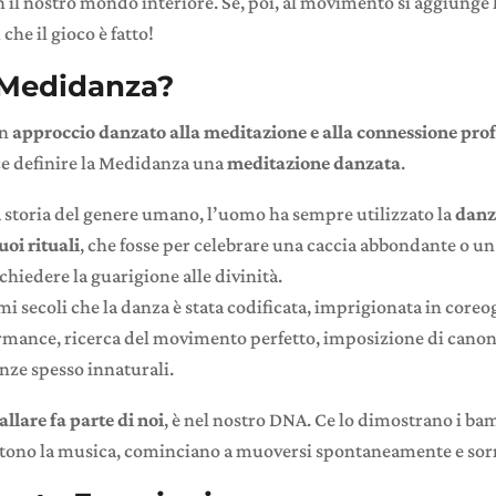
 il nostro mondo interiore. Se, poi, al movimento si aggiunge 
che il gioco è fatto!
 Medidanza?
un
approccio danzato alla meditazione e alla connessione pro
ce definire la Medidanza una
meditazione danzata
.
 storia del genere umano, l’uomo ha sempre utilizzato la
danz
oi rituali
, che fosse per celebrare una caccia abbondante o un 
chiedere la guarigione alle divinità.
imi secoli che la danza è stata codificata, imprigionata in coreog
rmance, ricerca del movimento perfetto, imposizione di canon
nze spesso innaturali.
allare fa parte di noi
, è nel nostro DNA. Ce lo dimostrano i ba
tono la musica, cominciano a muoversi spontaneamente e sorr