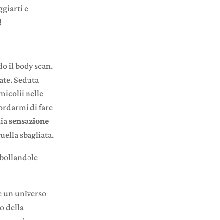
ggiarti e
!
do il body scan.
ate. Seduta
micolii nelle
ordarmi di fare
hia
sensazione
uella sbagliata.
 bollandole
e un universo
ro della