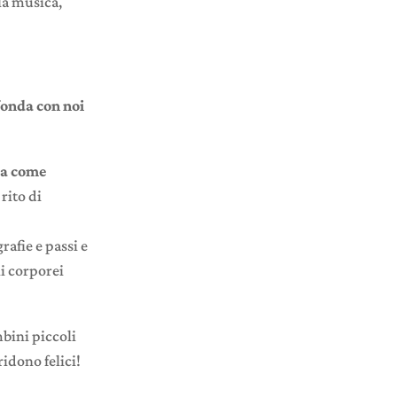
la musica,
fonda con noi
a come
rito di
rafie e passi e
i corporei
mbini piccoli
idono felici!