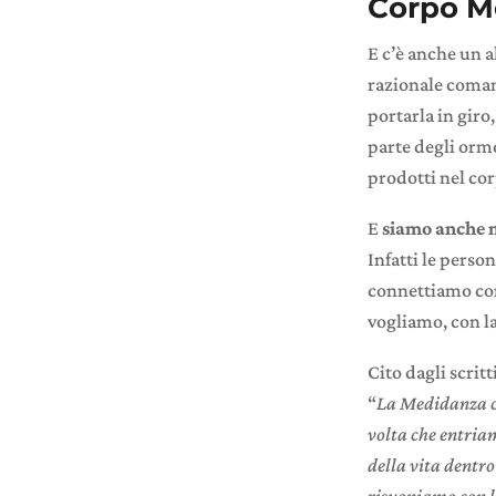
Corpo M
E c’è anche un a
razionale comandi
portarla in giro,
parte degli orm
prodotti nel cor
E
siamo anche
Infatti le pers
connettiamo con 
vogliamo, con la
Cito dagli scrit
“
La Medidanza ca
volta che entria
della vita dent