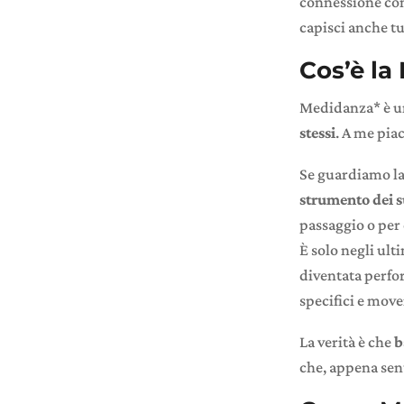
connessione con
capisci anche tu 
Cos’è la
Medidanza* è 
stessi
. A me pia
Se guardiamo la
strumento dei su
passaggio o per 
È solo negli ult
diventata perfo
specifici e move
La verità è che
b
che, appena sen