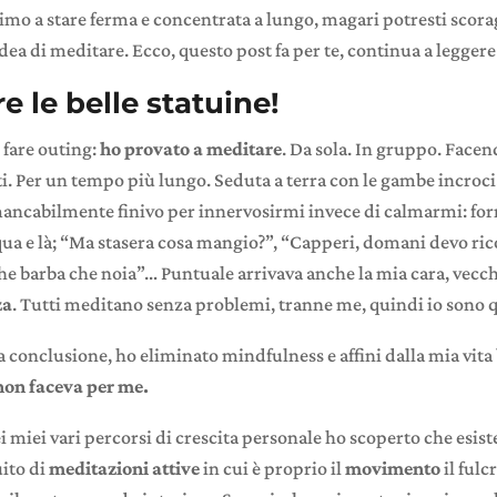
simo a stare ferma e concentrata a lungo, magari potresti scora
ea di meditare. Ecco, questo post fa per te, continua a leggere
e le belle statuine!
 fare outing:
ho provato a meditare
. Da sola. In gruppo. Facen
i. Per un tempo più lungo. Seduta a terra con le gambe incroci
mancabilmente finivo per innervosirmi invece di calmarmi: for
qua e là; “Ma stasera cosa mangio?”, “Capperi, domani devo ric
Che barba che noia”… Puntuale arrivava anche la mia cara, vecc
za
. Tutti meditano senza problemi, tranne me, quindi io sono q
a conclusione, ho eliminato mindfulness e affini dalla mia vita
non faceva per me.
miei vari percorsi di crescita personale ho scoperto che esist
uito di
meditazioni attive
in cui è proprio il
movimento
il fulc