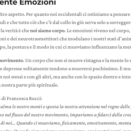
ente Emozioni
ltro aspetto. Per quanto noi occidentali ci ostiniamo a pensare
 e che tutto ciò che c’è dal collo in giù serva solo a sorreggere
 la verità è che
noi siamo corpo
. Le emozioni vivono nel corpo,
oni e dei neurotrasmettitori che modulano i nostri stati d’an
po, la postura e il modo in cui ci muoviamo influenzano la me
 movimento
. Un corpo che non si muove ristagna e la mente lo 
one depresse solitamente tendono a muoversi pochissimo. È mu
noi stessi e con gli altri, ma anche con lo spazio dentro e intor
 nostra parte più spirituale.
ti di Francesca Rucci:
lma le nostre menti e sposta la nostra attenzione nel regno delle 
mo nel flusso del nostro movimento, impariamo a fidarci della cre
ro di noi… Quando ci muoviamo, fisicamente, emotivamente, ment