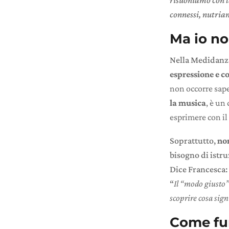
risuoniamo con l
connessi, nutriam
Ma io n
Nella Medidan
espressione e c
non occorre sape
la musica
, è un
esprimere con il
Soprattutto,
non
bisogno di istru
Dice Francesca:
“
Il “modo giusto” 
scoprire cosa sign
Come fu