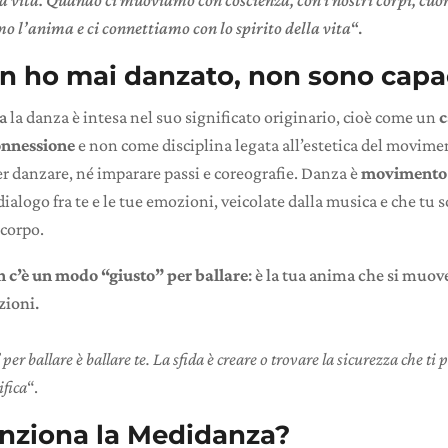
a vita. Quando ci muoviamo con coscienza, con i nostri corpi, cuor
o l’anima e ci connettiamo con lo spirito della vita
“.
on ho mai danzato, non sono cap
za
la danza è intesa nel suo significato originario, cioè come un
c
onnessione
e non come disciplina legata all’estetica del movim
r danzare, né imparare passi e coreografie. Danza è
movimento 
 dialogo fra te e le tue emozioni, veicolate dalla musica e che tu s
 corpo.
 c’è un modo “giusto” per ballare
: è la tua anima che si muov
zioni.
per ballare è ballare te. La sfida è creare o trovare la sicurezza che ti 
ifica
“.
nziona la Medidanza?