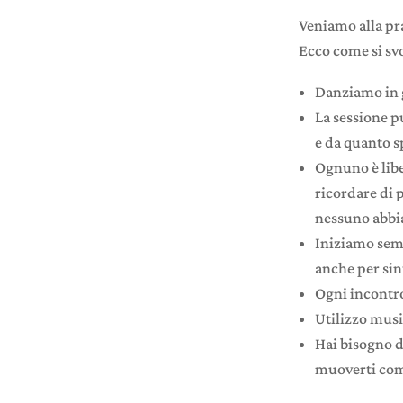
Veniamo alla pra
Ecco come si sv
Danziamo in g
La sessione p
e da quanto s
Ognuno è libe
ricordare di 
nessuno abbi
Iniziamo semp
anche per sin
Ogni incontro
Utilizzo musi
Hai bisogno d
muoverti como