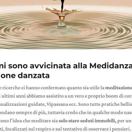
i sono avvicinata alla Medidanza
ione danzata
e ricerche ci hanno confermato quanto sia utile la
meditazion
 ultimi anni abbiamo assistito a un vero e proprio boom di cors
ualizzazioni guidate, Vipassana ecc. Sono tutte pratiche belli
iffondano sempre di più, tuttavia credo che in qualche modo n
ono l’idea che meditare sia
solo stare seduti immobili,
per un
i, focalizzati sul respiro e sul tentativo di osservare i pensieri