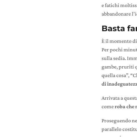
e fatichi moltis
abbandonare l’id
Basta far
È il momento di
Per pochi minut
sulla sedia. Im
gambe, pruriti 
quella cosa”, “
di inadeguatez
Arrivata a quest
come
roba che 
Proseguendo nei 
parallelo costit