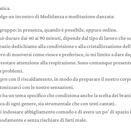
tica.
olge un incontro di Medidanza o meditazione danzata:
ruppo: in presenza, quando è possibile, oppure online.
uò durare dai 40 ai 90 minuti, dipende dal tipo di lavoro che s
pazio dedichiamo alla condivisione e alla cristallizzazione del
ro di muoversi come riesce e preferisce, io mi limito a dare deg
prestare attenzione alla respirazione. Sono comunque presente 
a problemi.
re con il riscaldamento, in modo da preparare il nostro cor
tonizzarci con le nostre sensazioni.
 ha un tema specifico che condiziona anche la scelta dei brani
ca di ogni genere, sia strumentale che con testi cantati.
i indossare abbigliamento comodo e di avere un po’ di spazio 
damente e senza rischiare di farti male.