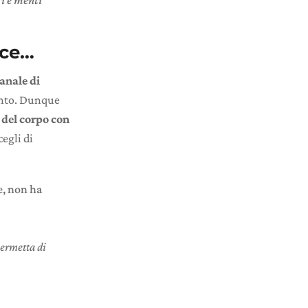
i e menti
ace…
anale di
ento. Dunque
del corpo con
cegli di
e, non ha
permetta di