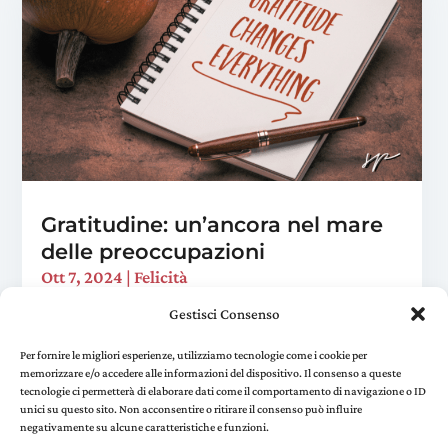
Gratitudine: un’ancora nel mare
delle preoccupazioni
Ott 7, 2024
|
Felicità
Immagina di avere uno strumento potente,
Gestisci Consenso
capace di trasformare le tue giornate, ridurre lo
stress e aumentare la tua felicità, tutto senza
Per fornire le migliori esperienze, utilizziamo tecnologie come i cookie per
memorizzare e/o accedere alle informazioni del dispositivo. Il consenso a queste
spendere un centesimo. Sembra troppo bello per
tecnologie ci permetterà di elaborare dati come il comportamento di navigazione o ID
essere vero,...
unici su questo sito. Non acconsentire o ritirare il consenso può influire
negativamente su alcune caratteristiche e funzioni.